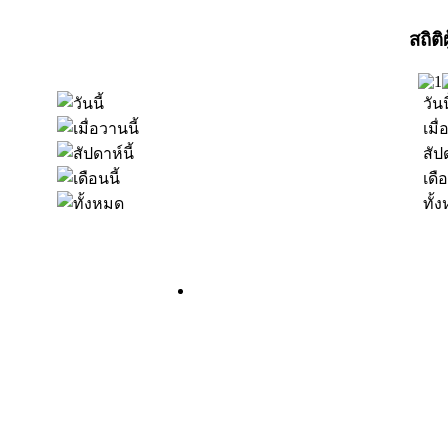
สถิติ
วันน
เมื่
สัปด
เดือ
ทั้