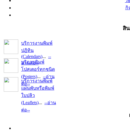
วิ
ก
สิ
บริการงานพิมพ์
ปฏิทิน
(Calendars)
...
--
บริการพิมพ์
อ่านต่อ--
โปสเตอร์ทุกชนิด
(Posters)
...
--อ่าน
บริการงานพิมพ์
ต่อ--
แผ่นพับหรือพิมพ์
ใบปลิว
(Leaflets)
...
--อ่าน
ต่อ--